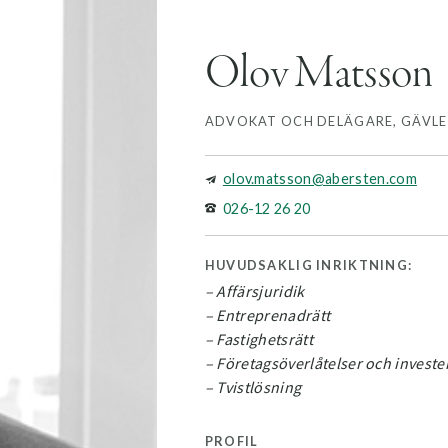
Olov Matsson
ADVOKAT OCH DELÄGARE
,
GÄVLE
olov.matsson@abersten.com

026-12 26 20

HUVUDSAKLIG INRIKTNING:
– Affärsjuridik
– Entreprenadrätt
– Fastighetsrätt
– Företagsöverlåtelser och investe
– Tvistlösning
PROFIL