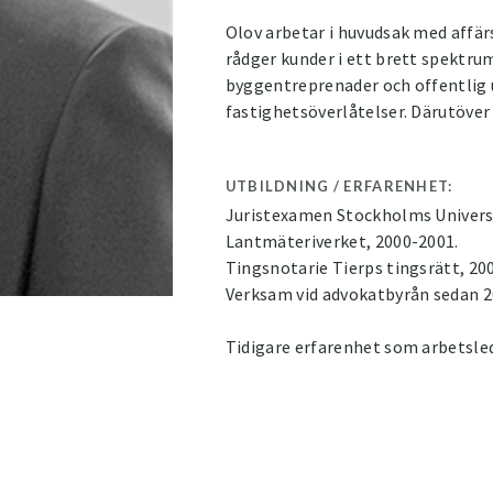
Olov arbetar i huvudsak med affär
rådger kunder i ett brett spektr
byggentreprenader och offentlig
fastighetsöverlåtelser. Därutöver 
UTBILDNING / ERFARENHET:
Juristexamen Stockholms Universi
Lantmäteriverket, 2000-2001.
Tingsnotarie Tierps tingsrätt, 20
Verksam vid advokatbyrån sedan 2
Tidigare erfarenhet som arbetsl