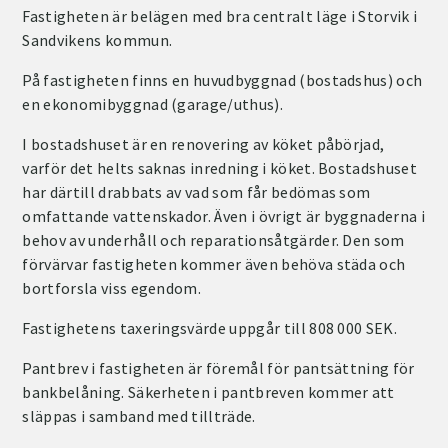
Fastigheten är belägen med bra centralt läge i Storvik i
Sandvikens kommun.
På fastigheten finns en huvudbyggnad (bostadshus) och
en ekonomibyggnad (garage/uthus).
I bostadshuset är en renovering av köket påbörjad,
varför det helts saknas inredning i köket. Bostadshuset
har därtill drabbats av vad som får bedömas som
omfattande vattenskador. Även i övrigt är byggnaderna i
behov av underhåll och reparationsåtgärder. Den som
förvärvar fastigheten kommer även behöva städa och
bortforsla viss egendom.
Fastighetens taxeringsvärde uppgår till 808 000 SEK.
Pantbrev i fastigheten är föremål för pantsättning för
bankbelåning. Säkerheten i pantbreven kommer att
släppas i samband med tillträde.